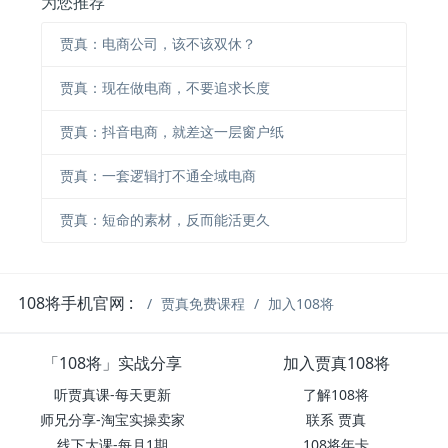
为您推荐
贾真：电商公司，该不该双休？
贾真：现在做电商，不要追求长度
贾真：抖音电商，就差这一层窗户纸
贾真：一套逻辑打不通全域电商
贾真：短命的素材，反而能活更久
108将手机官网 :
贾真免费课程
加入108将
「108将」实战分享
加入贾真108将
听贾真课-每天更新
了解108将
师兄分享-淘宝实操卖家
联系 贾真
线下大课-每月1期
108将年卡