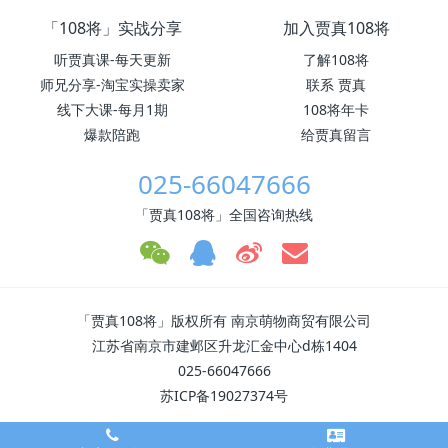
「108将」实战分享
加入贾真108将
听贾真课-每天更新
了解108将
师兄分享-淘宝实操卖家
联系 贾真
线下大课-每月1期
108将年卡
爆款陪跑
给贾真留言
025-66047666
「贾真108将」全国咨询热线
「贾真108将」版权所有 南京萌物商贸有限公司
江苏省南京市建邺区升龙汇金中心d栋1404
025-66047666
苏ICP备19027374号