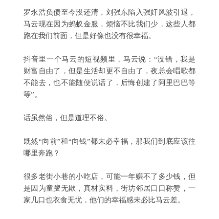
罗永浩负债至今没还清，刘强东陷入强奸风波引退，
马云现在因为蚂蚁金服，烦恼不比我们少，这些人都
跑在我们前面，但是好像也没有很幸福。
抖音里一个马云的短视频里，马云说：“没错，我是
财富自由了，但是生活却更不自由了，夜总会唱歌都
不能去，也不能随便说话了，后悔创建了阿里巴巴等
等”。
话虽然俗，但是道理不俗。
既然“向前”和“向钱”都未必幸福，那我们到底应该往
哪里奔跑？
很多老街小巷的小吃店，可能一年赚不了多少钱，但
是因为童叟无欺，真材实料，街坊邻居口口称赞，一
家几口也衣食无忧，他们的幸福感未必比马云差。