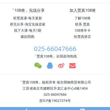
「108将」实战分享
加入贾真108将
听贾真课-每天更新
了解108将
师兄分享-淘宝实操卖家
联系 贾真
线下大课-每月1期
108将年卡
爆款陪跑
给贾真留言
025-66047666
「贾真108将」全国咨询热线
「贾真108将」版权所有 南京萌物商贸有限公司
江苏省南京市建邺区升龙汇金中心d栋1404
025-66047666
苏ICP备19027374号