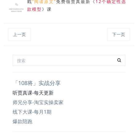
戳
“阅读原文”
免费领贾真最新《
12个确定性选
款模型
》课
上一页
下一页
「108将」实战分享
听贾真课-每天更新
师兄分享-淘宝实操卖家
线下大课-每月1期
爆款陪跑