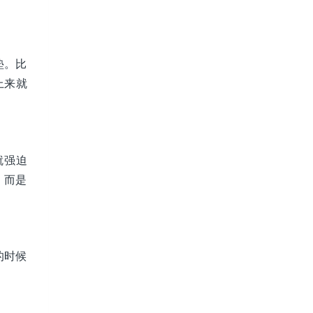
垫。比
上来就
就强迫
，而是
的时候