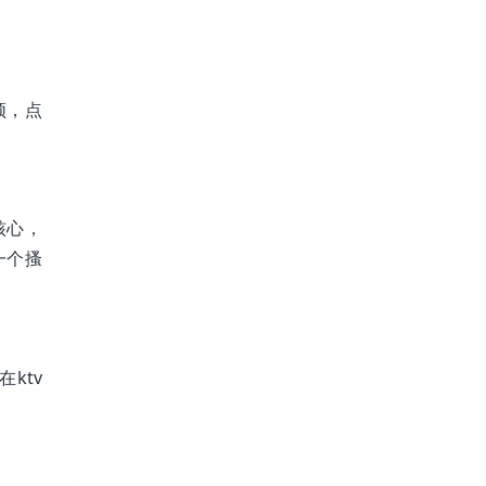
；
频，点
核心，
一个搔
ktv