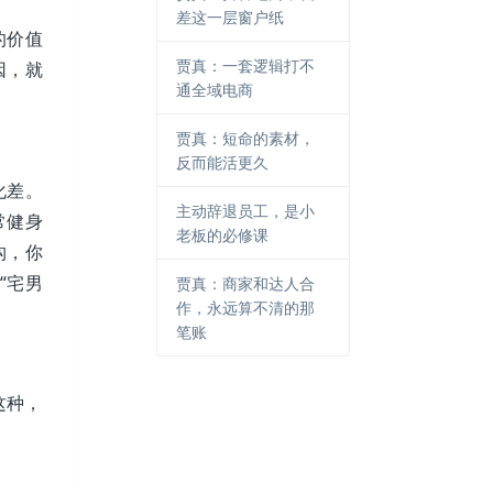
差这一层窗户纸
的价值
贾真：一套逻辑打不
因，就
通全域电商
贾真：短命的素材，
反而能活更久
化差。
主动辞退员工，是小
常健身
老板的必修课
构，你
“宅男
贾真：商家和达人合
作，永远算不清的那
笔账
这种，