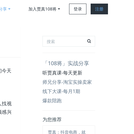
分享
加入贾真108将
登录
注册
「108将」实战分享
们今天
听贾真课-每天更新
师兄分享-淘宝实操卖家
线下大课-每月1期
爆款陪跑
人找视
频感兴
为您推荐
贾真：抖音电商，就