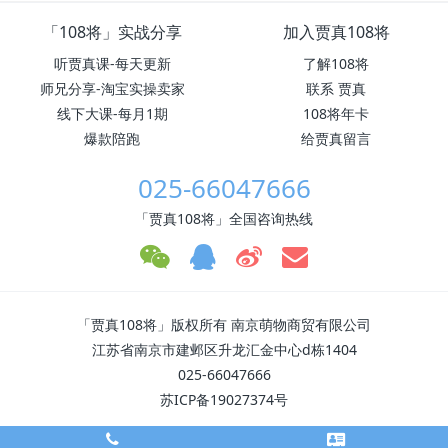
「108将」实战分享
加入贾真108将
听贾真课-每天更新
了解108将
师兄分享-淘宝实操卖家
联系 贾真
线下大课-每月1期
108将年卡
爆款陪跑
给贾真留言
025-66047666
「贾真108将」全国咨询热线
「贾真108将」版权所有 南京萌物商贸有限公司
江苏省南京市建邺区升龙汇金中心d栋1404
025-66047666
苏ICP备19027374号