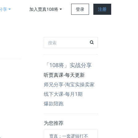
分享
加入贾真108将
登录
注册
「108将」实战分享
听贾真课-每天更新
师兄分享-淘宝实操卖家
线下大课-每月1期
爆款陪跑
为您推荐
贾真：一套逻辑打不