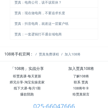
贾真：电商公司，该不该双休？
贾真：现在做电商，不要追求长度
贾真：抖音电商，就差这一层窗户纸
贾真：一套逻辑打不通全域电商
108将手机官网 :
贾真免费课程
加入108将
「108将」实战分享
加入贾真108将
听贾真课-每天更新
了解108将
师兄分享-淘宝实操卖家
联系 贾真
线下大课-每月1期
108将年卡
爆款陪跑
给贾真留言
025-66047666