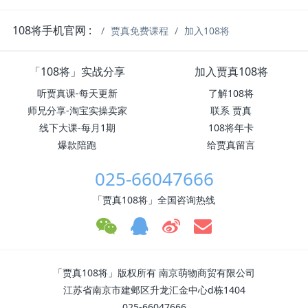
108将手机官网 :
贾真免费课程
加入108将
「108将」实战分享
加入贾真108将
听贾真课-每天更新
了解108将
师兄分享-淘宝实操卖家
联系 贾真
线下大课-每月1期
108将年卡
爆款陪跑
给贾真留言
025-66047666
「贾真108将」全国咨询热线
「贾真108将」版权所有 南京萌物商贸有限公司
江苏省南京市建邺区升龙汇金中心d栋1404
025-66047666