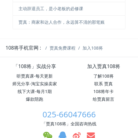
主动辞退员工，是小老板的必修课
贾真：商家和达人合作，永远算不清的那笔账
108将手机官网 :
贾真免费课程
加入108将
「108将」实战分享
加入贾真108将
听贾真课-每天更新
了解108将
师兄分享-淘宝实操卖家
联系 贾真
线下大课-每月1期
108将年卡
爆款陪跑
给贾真留言
025-66047666
「贾真108将」全国咨询热线