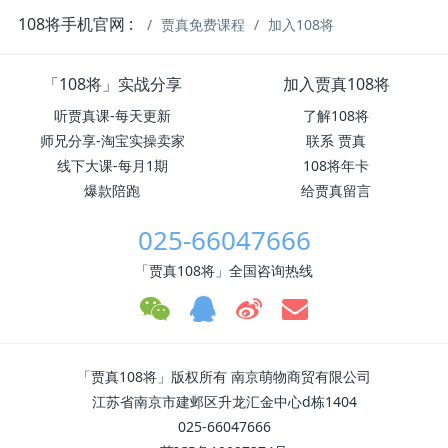
108将手机官网 :
贾真免费课程
加入108将
「108将」实战分享
加入贾真108将
听贾真课-每天更新
了解108将
师兄分享-淘宝实操卖家
联系 贾真
线下大课-每月1期
108将年卡
爆款陪跑
给贾真留言
025-66047666
「贾真108将」全国咨询热线
「贾真108将」版权所有 南京萌物商贸有限公司
江苏省南京市建邺区升龙汇金中心d栋1404
025-66047666