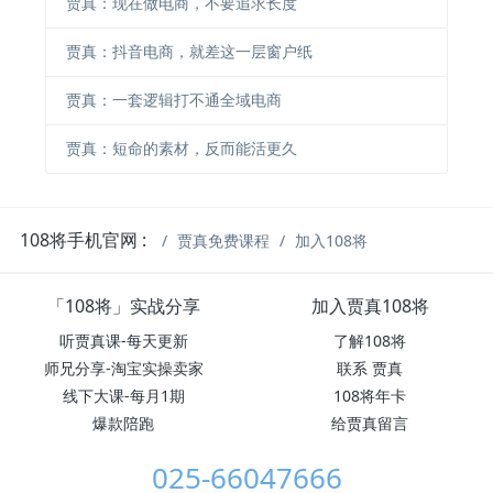
贾真：现在做电商，不要追求长度
贾真：抖音电商，就差这一层窗户纸
贾真：一套逻辑打不通全域电商
贾真：短命的素材，反而能活更久
108将手机官网 :
贾真免费课程
加入108将
「108将」实战分享
加入贾真108将
听贾真课-每天更新
了解108将
师兄分享-淘宝实操卖家
联系 贾真
线下大课-每月1期
108将年卡
爆款陪跑
给贾真留言
025-66047666