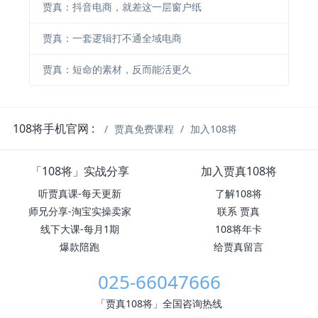
贾真：抖音电商，就差这一层窗户纸
贾真：一套逻辑打不通全域电商
贾真：短命的素材，反而能活更久
108将手机官网 :
贾真免费课程
加入108将
「108将」实战分享
加入贾真108将
听贾真课-每天更新
了解108将
师兄分享-淘宝实操卖家
联系 贾真
线下大课-每月1期
108将年卡
爆款陪跑
给贾真留言
025-66047666
「贾真108将」全国咨询热线