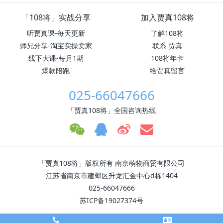
「108将」实战分享
加入贾真108将
听贾真课-每天更新
了解108将
师兄分享-淘宝实操卖家
联系 贾真
线下大课-每月1期
108将年卡
爆款陪跑
给贾真留言
025-66047666
「贾真108将」全国咨询热线
「贾真108将」版权所有 南京萌物商贸有限公司
江苏省南京市建邺区升龙汇金中心d栋1404
025-66047666
苏ICP备19027374号