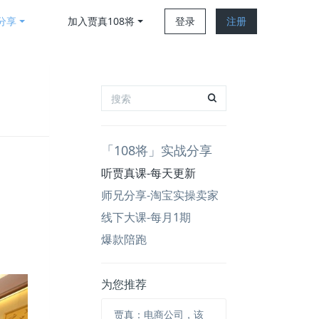
分享
加入贾真108将
登录
注册
「108将」实战分享
听贾真课-每天更新
师兄分享-淘宝实操卖家
线下大课-每月1期
。
爆款陪跑
为您推荐
贾真：电商公司，该