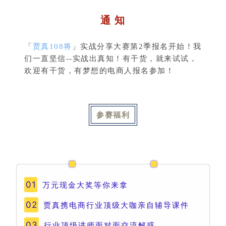
通 知
「
贾真108将
」
实战分享大赛第2季
报名开始！我
们一直坚信--实战出真知！有干货，就来试试，
欢迎有干货，有梦想的电商人报名参加！
参赛福利
01
万元现金大奖等你来拿
02
贾真携电商行业顶级大咖亲自辅导课件
03
行业顶级讲师面对面交流解惑