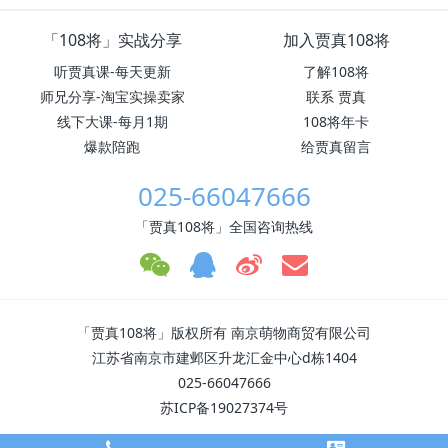
「108将」实战分享
加入贾真108将
听贾真课-每天更新
了解108将
师兄分享-淘宝实操卖家
联系 贾真
线下大课-每月1期
108将年卡
爆款陪跑
给贾真留言
025-66047666
「贾真108将」全国咨询热线
「贾真108将」版权所有 南京萌物商贸有限公司
江苏省南京市建邺区升龙汇金中心d栋1404
025-66047666
苏ICP备19027374号