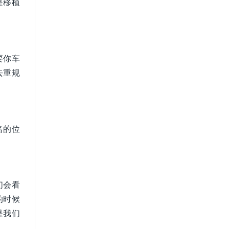
是移植
要你车
去重规
名的位
们会看
的时候
是我们