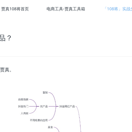
贾真108将首页
电商工具-贾真工具箱
「108将」实战
品？
是贾真。