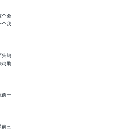
这个会
一个我
面头销
较鸡肋
就前十
果前三