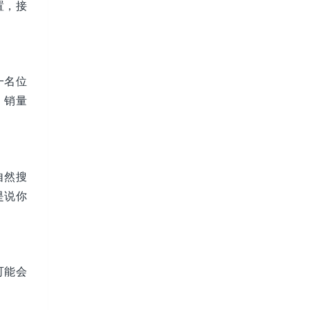
置，接
一名位
，销量
自然搜
是说你
可能会