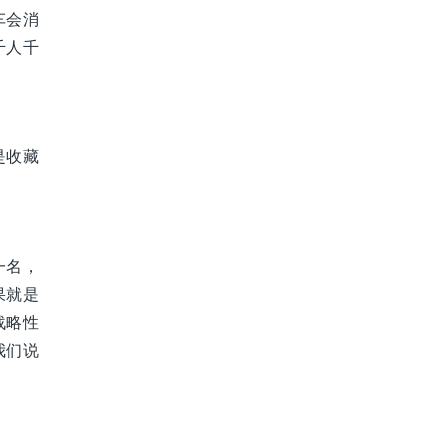
车会消
千人千
是收藏
一名，
果就是
战略性
我们说