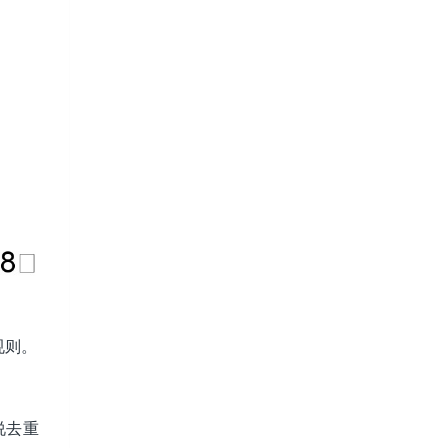
规则。
说去重