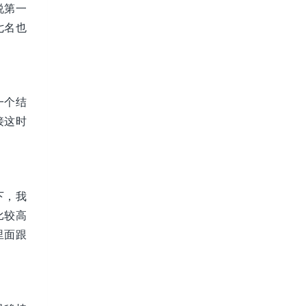
说第一
七名也
一个结
接这时
下，我
比较高
里面跟