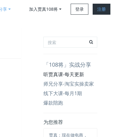
分享
加入贾真108将
登录
注册
「108将」实战分享
听贾真课-每天更新
师兄分享-淘宝实操卖家
线下大课-每月1期
爆款陪跑
为您推荐
贾真：现在做电商，